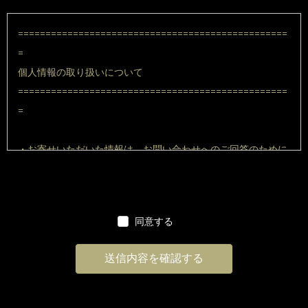
=================================================
=
個人情報の取り扱いについて
=================================================
=
・お寄せいただいた情報は、お問い合わせへのご回答のために
のみ使用し、その他の目的で使用したり無断で第三者へ提供す
ることはございません。
同意する
・お寄せいただいた情報に基づき、たかまる"より電話、e-mai
l等でご連絡差し上げる場合がございますのであらかじめご承知
願います。情報を正しくご記入いただけなかった場合は、対応
できない場合がございます。