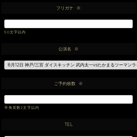
フリガナ
※
50文字以内
公演名
※
ご予約枚数
※
半角英数2文字以内
TEL