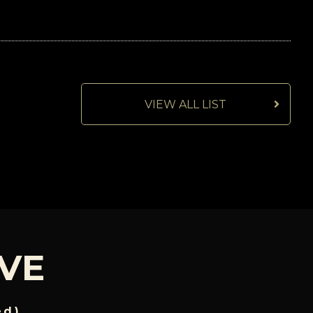
VIEW ALL LIST
IVE
ed)