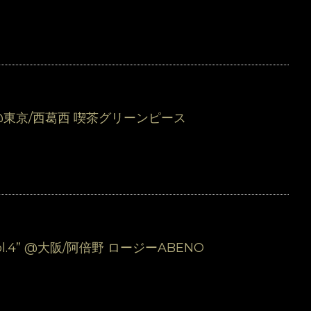
 @東京/西葛西 喫茶グリーンピース
l.4” @大阪/阿倍野 ロージーABENO