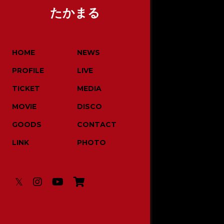
たかまる
HOME
NEWS
PROFILE
LIVE
TICKET
MEDIA
MOVIE
DISCO
GOODS
CONTACT
LINK
PHOTO
𝕏