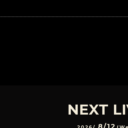
NEXT L
8/12
2026/
(W