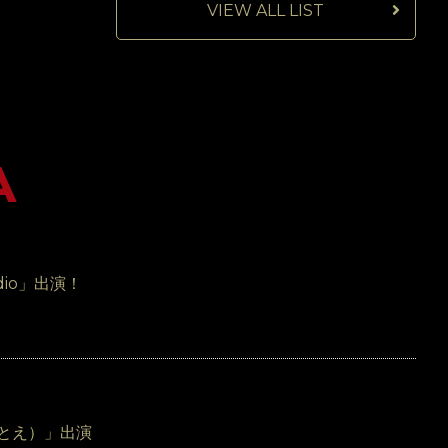
VIEW ALL LIST
A
dio」出演！
とえ）」出演