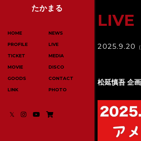
たかまる
LIVE
HOME
NEWS
PROFILE
LIVE
2025.9.20
TICKET
MEDIA
MOVIE
DISCO
GOODS
CONTACT
松延慎吾 企画l
LINK
PHOTO
𝕏