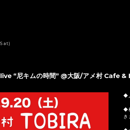
(Sat)
ive “尼キムの時間” @大阪/アメ村 Cafe & B
◆
◆
き