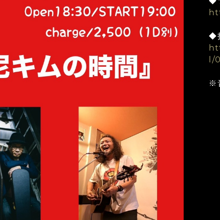
◆
ht
◆
ht
l/
※